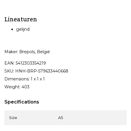
Lineaturen
gelijnd
Maker: Brepols, België
EAN: 5412303354219
SKU: HNH-BRP-579633440668
Dimensions: 1 x 1 x 1
Weight: 403
Specifications
Size
A5