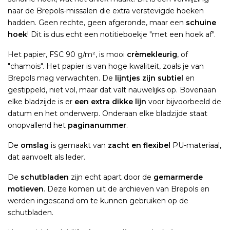
naar de Brepols-missalen die extra verstevigde hoeken
hadden. Geen rechte, geen afgeronde, maar een
schuine
hoek
! Dit is dus echt een notitieboekje "met een hoek af".
Het papier, FSC 90 g/m², is mooi
crèmekleurig
, of
"chamois". Het papier is van hoge kwaliteit, zoals je van
Brepols mag verwachten. De
lijntjes zijn subtiel
en
gestippeld, niet vol, maar dat valt nauwelijks op. Bovenaan
elke bladzijde is er
een extra dikke lijn
voor bijvoorbeeld de
datum en het onderwerp. Onderaan elke bladzijde staat
onopvallend het
paginanummer
.
De
omslag
is gemaakt van
zacht en flexibel
PU-materiaal,
dat aanvoelt als leder.
De
schutbladen
zijn echt apart door de
gemarmerde
motieven
. Deze komen uit de archieven van Brepols en
werden ingescand om te kunnen gebruiken op de
schutbladen.