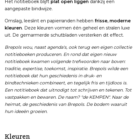
Het notitieboek blijft
plat open liggen
dankzij een
aangepaste bindwijze.
Omslag, leeslint en papierranden hebben
frisse, moderne
kleuren
. Deze kleuren vormen één geheel en stralen luxe
uit. De gemarmerde schutbladen versterken dit effect.
Brepols wou, naast agenda's, ook terug een eigen collectie
notitieboeken produceren. En rond dat eigen nieuw
notitieboek kwamen volgende trefwoorden naar boven:
traditie, expertise, toekomst, inspiratie. Brepols wilde een
notitieboek dat hun geschiedenis in druk- en
bindtechnieken combineert, en tegelijk fris en tijdloos is.
Een notitieboek dat uitnodigt tot schrijven en tekenen. Tot
vastpakken en bewaren. De naam? "de KEMPEN". Naar de
heimat, de geschiedenis van Brepols. De bodem waaruit
hun ideeën groeien.
Kleuren