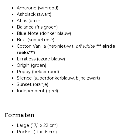
Amarone (wijnrood)
Ashblack (zwart)
Atlas (bruin)
Balance (fris groen)
Blue Note (donker blauw)
Brut (subtiel rosé)
Cotton Vanilla (net-niet-wit,
off white.
*** einde
reeks***
)
Limitless (azure blauw)
Origin (groen)
Poppy (helder rood)
Silence (superdonkerblauw, bijna zwart)
Sunset (oranje)
Independent (geel)
Formaten
Large (17,1 x 22 cm)
Pocket (11 x 16 cm)