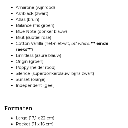
Amarone (wijnrood)
Ashblack (zwart)
Atlas (bruin)
Balance (fris groen)
Blue Note (donker blauw)
Brut (subtiel rosé)
Cotton Vanilla (net-niet-wit,
off white.
*** einde
reeks***
)
Limitless (azure blauw)
Origin (groen)
Poppy (helder rood)
Silence (superdonkerblauw, bijna zwart)
Sunset (oranje)
Independent (geel)
Formaten
Large (17,1 x 22 cm)
Pocket (11 x 16 cm)