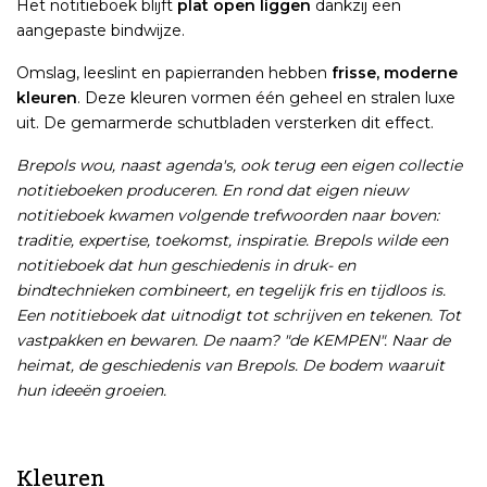
Het notitieboek blijft
plat open liggen
dankzij een
aangepaste bindwijze.
Omslag, leeslint en papierranden hebben
frisse, moderne
kleuren
. Deze kleuren vormen één geheel en stralen luxe
uit. De gemarmerde schutbladen versterken dit effect.
Brepols wou, naast agenda's, ook terug een eigen collectie
notitieboeken produceren. En rond dat eigen nieuw
notitieboek kwamen volgende trefwoorden naar boven:
traditie, expertise, toekomst, inspiratie. Brepols wilde een
notitieboek dat hun geschiedenis in druk- en
bindtechnieken combineert, en tegelijk fris en tijdloos is.
Een notitieboek dat uitnodigt tot schrijven en tekenen. Tot
vastpakken en bewaren. De naam? "de KEMPEN". Naar de
heimat, de geschiedenis van Brepols. De bodem waaruit
hun ideeën groeien.
Kleuren