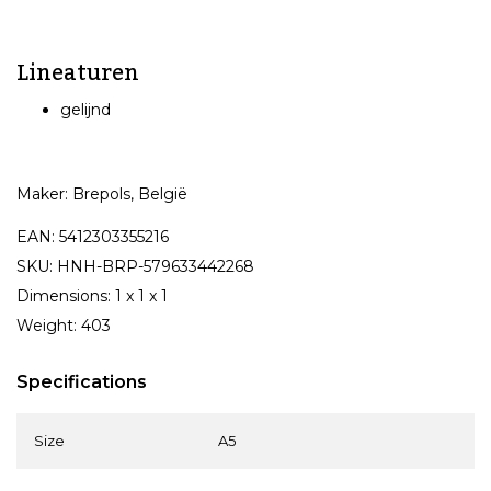
Lineaturen
gelijnd
Maker: Brepols, België
EAN: 5412303355216
SKU: HNH-BRP-579633442268
Dimensions: 1 x 1 x 1
Weight: 403
Specifications
Size
A5