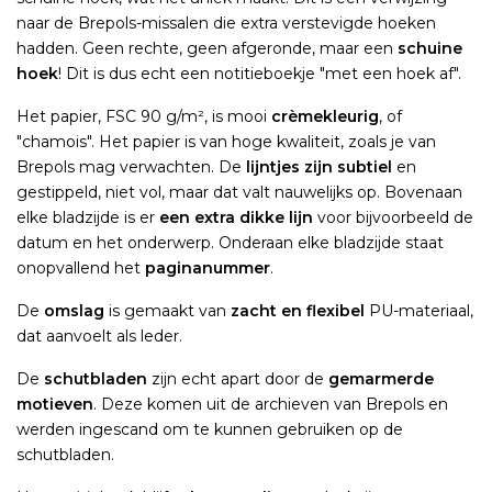
naar de Brepols-missalen die extra verstevigde hoeken
hadden. Geen rechte, geen afgeronde, maar een
schuine
hoek
! Dit is dus echt een notitieboekje "met een hoek af".
Het papier, FSC 90 g/m², is mooi
crèmekleurig
, of
"chamois". Het papier is van hoge kwaliteit, zoals je van
Brepols mag verwachten. De
lijntjes zijn subtiel
en
gestippeld, niet vol, maar dat valt nauwelijks op. Bovenaan
elke bladzijde is er
een extra dikke lijn
voor bijvoorbeeld de
datum en het onderwerp. Onderaan elke bladzijde staat
onopvallend het
paginanummer
.
De
omslag
is gemaakt van
zacht en flexibel
PU-materiaal,
dat aanvoelt als leder.
De
schutbladen
zijn echt apart door de
gemarmerde
motieven
. Deze komen uit de archieven van Brepols en
werden ingescand om te kunnen gebruiken op de
schutbladen.