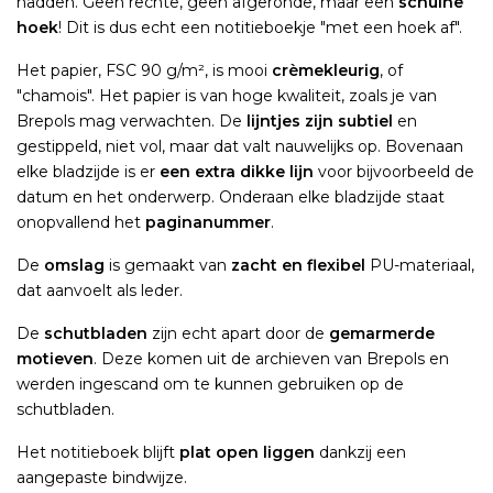
hadden. Geen rechte, geen afgeronde, maar een
schuine
hoek
! Dit is dus echt een notitieboekje "met een hoek af".
Het papier, FSC 90 g/m², is mooi
crèmekleurig
, of
"chamois". Het papier is van hoge kwaliteit, zoals je van
Brepols mag verwachten. De
lijntjes zijn subtiel
en
gestippeld, niet vol, maar dat valt nauwelijks op. Bovenaan
elke bladzijde is er
een extra dikke lijn
voor bijvoorbeeld de
datum en het onderwerp. Onderaan elke bladzijde staat
onopvallend het
paginanummer
.
De
omslag
is gemaakt van
zacht en flexibel
PU-materiaal,
dat aanvoelt als leder.
De
schutbladen
zijn echt apart door de
gemarmerde
motieven
. Deze komen uit de archieven van Brepols en
werden ingescand om te kunnen gebruiken op de
schutbladen.
Het notitieboek blijft
plat open liggen
dankzij een
aangepaste bindwijze.