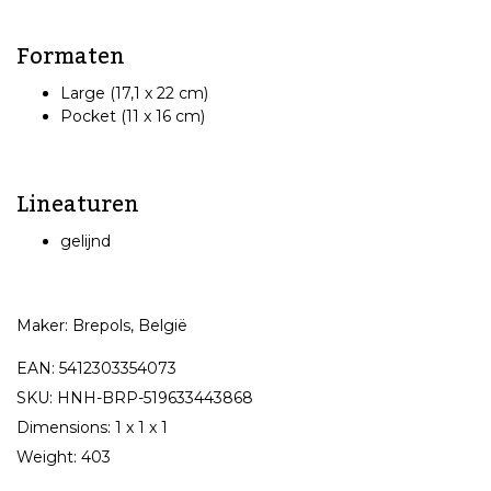
Formaten
Large (17,1 x 22 cm)
Pocket (11 x 16 cm)
Lineaturen
gelijnd
Maker: Brepols, België
EAN: 5412303354073
SKU: HNH-BRP-519633443868
Dimensions: 1 x 1 x 1
Weight: 403