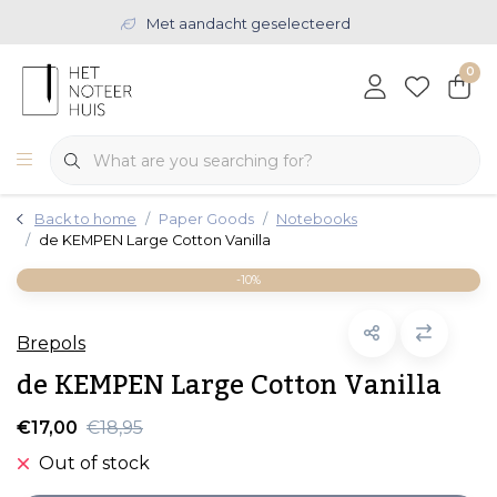
Met aandacht geselecteerd
0
Back to home
Paper Goods
Notebooks
de KEMPEN Large Cotton Vanilla
-10%
Brepols
de KEMPEN Large Cotton Vanilla
€17,00
€18,95
Out of stock