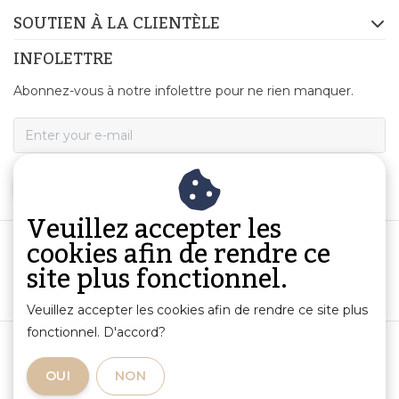
SOUTIEN À LA CLIENTÈLE
INFOLETTRE
Abonnez-vous à notre infolettre pour ne rien manquer.
S'ABONNER
Veuillez accepter les
cookies afin de rendre ce
site plus fonctionnel.
Veuillez accepter les cookies afin de rendre ce site plus
fonctionnel. D'accord?
Conditions Générales de Vente
|
Informations sur les produits et responsabilité
|
OUI
NON
Politique de Confidentialité
|
RSS Feed