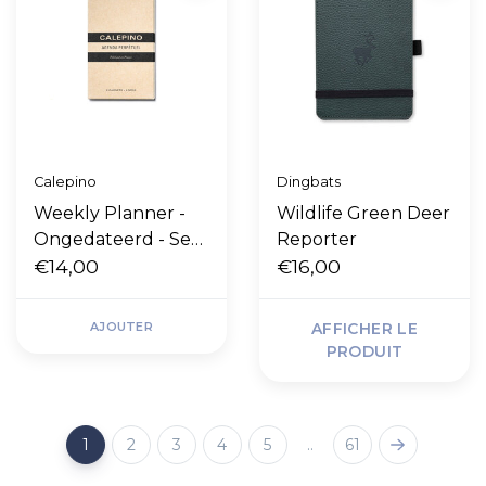
Calepino
Dingbats
Weekly Planner -
Wildlife Green Deer
Ongedateerd - Set
Reporter
van 3
€14,00
€16,00
AJOUTER
AFFICHER LE
PRODUIT
1
2
3
4
5
..
61