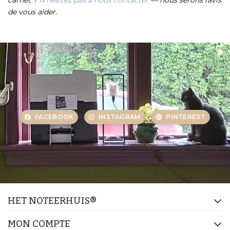
carnet ?
N'hésitez pas à nous contacter
— nous serons ravis
de vous aider.
FACEBOOK
INSTAGRAM
PINTEREST
HET NOTEERHUIS®
MON COMPTE