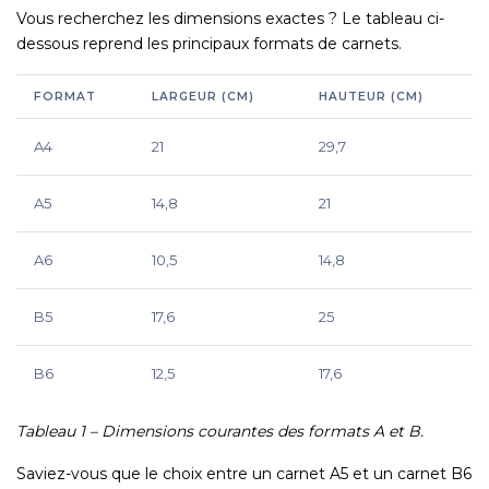
Vous recherchez les dimensions exactes ? Le tableau ci-
dessous reprend les principaux formats de carnets.
FORMAT
LARGEUR (CM)
HAUTEUR (CM)
A4
21
29,7
A5
14,8
21
A6
10,5
14,8
B5
17,6
25
B6
12,5
17,6
Tableau 1 – Dimensions courantes des formats A et B.
Saviez-vous que le choix entre un carnet A5 et un carnet B6