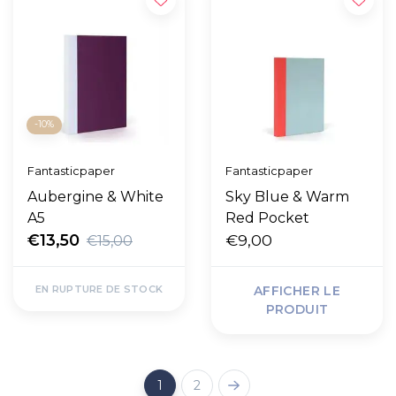
-10%
Fantasticpaper
Fantasticpaper
Aubergine & White
Sky Blue & Warm
A5
Red Pocket
€13,50
€9,00
€15,00
EN RUPTURE DE STOCK
AFFICHER LE
PRODUIT
1
2