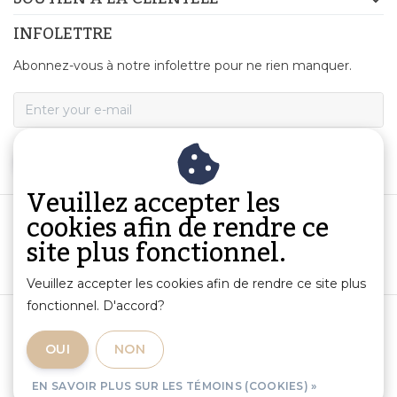
INFOLETTRE
Abonnez-vous à notre infolettre pour ne rien manquer.
S'ABONNER
Veuillez accepter les
cookies afin de rendre ce
site plus fonctionnel.
Veuillez accepter les cookies afin de rendre ce site plus
fonctionnel. D'accord?
Conditions Générales de Vente
|
Informations sur les produits et responsabilité
|
OUI
NON
Politique de Confidentialité
|
RSS Feed
EN SAVOIR PLUS SUR LES TÉMOINS (COOKIES) »