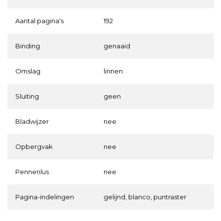
Aantal pagina's
192
Binding
genaaid
Omslag
linnen
Sluiting
geen
Bladwijzer
nee
Opbergvak
nee
Pennenlus
nee
Pagina-indelingen
gelijnd, blanco, puntraster