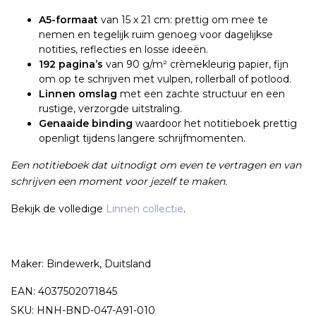
A5-formaat
van 15 x 21 cm: prettig om mee te
nemen en tegelijk ruim genoeg voor dagelijkse
notities, reflecties en losse ideeën.
192 pagina’s
van 90 g/m² crèmekleurig papier, fijn
om op te schrijven met vulpen, rollerball of potlood.
Linnen omslag
met een zachte structuur en een
rustige, verzorgde uitstraling.
Genaaide binding
waardoor het notitieboek prettig
openligt tijdens langere schrijfmomenten.
Een notitieboek dat uitnodigt om even te vertragen en van
schrijven een moment voor jezelf te maken.
Bekijk de volledige
Linnen collectie
.
Maker: Bindewerk, Duitsland
EAN: 4037502071845
SKU: HNH-BND-047-A91-010