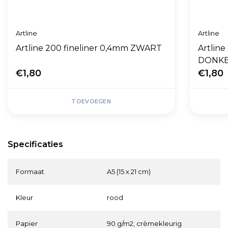
Artline
Artline
Artline 200 fineliner 0,4mm ZWART
Artline
DONK
€1,80
€1,80
TOEVOEGEN
Specificaties
Formaat
A5 (15 x 21 cm)
Kleur
rood
Papier
90 g/m2, crèmekleurig