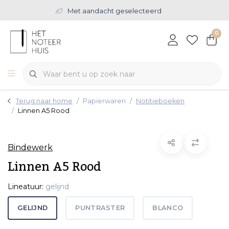
Met aandacht geselecteerd
0
Terug naar home
Papierwaren
Notitieboeken
Linnen A5 Rood
Bindewerk
Linnen A5 Rood
Lineatuur:
gelijnd
GELIJND
PUNTRASTER
BLANCO