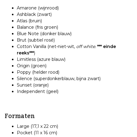
Amarone (wijnrood)
Ashblack (zwart)
Atlas (bruin)
Balance (fris groen)
Blue Note (donker blauw)
Brut (subtiel rosé)
Cotton Vanilla (net-niet-wit,
off white.
*** einde
reeks***
)
Limitless (azure blauw)
Origin (groen)
Poppy (helder rood)
Silence (superdonkerblauw, bijna zwart)
Sunset (oranje)
Independent (geel)
Formaten
Large (17,1 x 22 cm)
Pocket (11 x 16 cm)