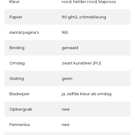
Kleur
rood, helder rood, klaproos
Papier
90 g/m2, crèmekleurig
Aantal pagina's
160
Binding
genaaid
Omslag
zwart kunstleer (PU)
Sluiting
geen
Bladwijzer
ja, zelfde kleur als omslag
Opbergvak
nee
Pennenlus
nee