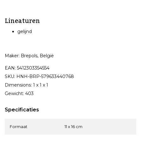
Lineaturen
gelijnd
Maker: Brepols, België
EAN: 5412303354554
SKU: HNH-BRP-579633440768
Dimensions: 1 x 1 x 1
Gewicht: 403
Specificaties
Formaat
11 x 16 cm