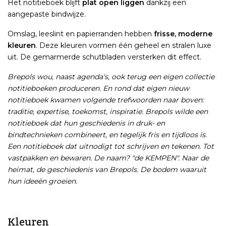
Het notitieboek blijft
plat open liggen
dankzij een
aangepaste bindwijze.
Omslag, leeslint en papierranden hebben
frisse, moderne
kleuren
. Deze kleuren vormen één geheel en stralen luxe
uit. De gemarmerde schutbladen versterken dit effect.
Brepols wou, naast agenda's, ook terug een eigen collectie
notitieboeken produceren. En rond dat eigen nieuw
notitieboek kwamen volgende trefwoorden naar boven:
traditie, expertise, toekomst, inspiratie. Brepols wilde een
notitieboek dat hun geschiedenis in druk- en
bindtechnieken combineert, en tegelijk fris en tijdloos is.
Een notitieboek dat uitnodigt tot schrijven en tekenen. Tot
vastpakken en bewaren. De naam? "de KEMPEN". Naar de
heimat, de geschiedenis van Brepols. De bodem waaruit
hun ideeën groeien.
Kleuren