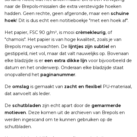
naar de Brepols-missalen die extra verstevigde hoeken
hadden. Geen rechte, geen afgeronde, maar een
schuine
hoek
! Dit is dus echt een notitieboekje "met een hoek af".
Het papier, FSC 90 g/m², is mooi
crèmekleurig
, of
"chamois". Het papier is van hoge kwaliteit, zoals je van
Brepols mag verwachten. De
lijntjes zijn subtiel
en
gestippeld, niet vol, maar dat valt nauwelijks op. Bovenaan
elke bladzijde is er
een extra dikke lijn
voor bijvoorbeeld de
datum en het onderwerp. Onderaan elke bladzijde staat
onopvallend het
paginanummer
.
De
omslag
is gemaakt van
zacht en flexibel
PU-materiaal,
dat aanvoelt als leder.
De
schutbladen
zijn echt apart door de
gemarmerde
motieven
. Deze komen uit de archieven van Brepols en
werden ingescand om te kunnen gebruiken op de
schutbladen.